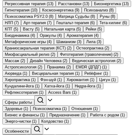
Регрессивная терапия
(13)
Расстановки
(13)
Биоэнергетика
(13)
Гипнотерапия
(10)
Космоэнергетика
(9)
Психоанализ
(8)
Психосоматика PSY2.0
(8)
Матрица Судьбы
(8)
Руны
(8)
НЛП
(7)
Арт-терапия
(7)
Гештальт-терапия
(6)
Тета-хилинг
(6)
КПТ
(5)
Васту
(5)
Натальная карта
(5)
Рейки
(5)
Биодинамика
(4)
Оракулы
(4)
Ароматерапия
(4)
Метафорические игры
(4)
Шаманизм
(3)
Лила
(3)
Краниосакральная терапия (КСТ)
(2)
Остеопрактика
(2)
Миофасциальный релиз
(2)
Фитотерапия (траволечение)
(2)
Массаж
(2)
Дизайн Человека
(2)
Ведическая астрология
(2)
Астропсихология
(2)
Пранаяма
(2)
EMDR (ДПДГ)
(1)
Аюрведа
(1)
Висцеральная терапия
(1)
Ребёфинг
(1)
Хиропрактика
(1)
Фэн-шуй
(1)
Хиромантия
(1)
Цигун
(1)
Кундалини-йога
(1)
Хатха-йога
(1)
Нидра-йога
(1)
Рефлексотерапия
(1)
Access Bars
(1)
Сферы работы
Здоровье
(1)
Психосоматика
(1)
Отношения
(1)
Бизнес и финансы
(1)
Предназначение
(1)
Работа с родом
(1)
Энерго-чистки
(1)
Колдовство
(1)
Особенности