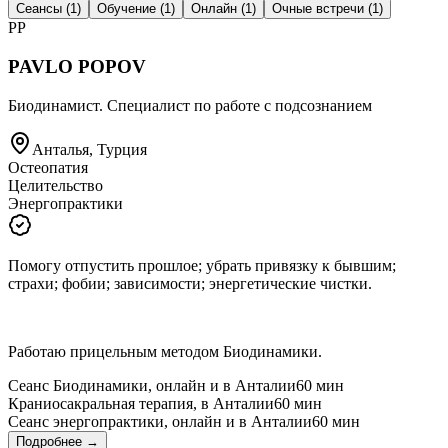
Сеансы
(1)
Обучение
(1)
Онлайн
(1)
Очные встречи
(1)
PP
PAVLO POPOV
Биодинамист. Специалист по работе с подсознанием
Анталья, Турция
Остеопатия
Целительство
Энергопрактики
Помогу отпустить прошлое; убрать привязку к бывшим;
страхи; фобии; зависимости; энергетические чистки.
Работаю прицельным методом Биодинамики.
Сеанс Биодинамики, онлайн и в Анталии
60 мин
Краниосакральная терапия, в Анталии
60 мин
Сеанс энергопрактики, онлайн и в Анталии
60 мин
Подробнее →