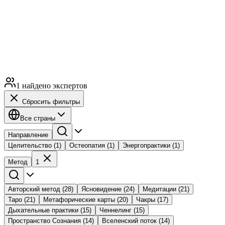
1 найдено экспертов
Сбросить фильтры
Все страны
Направление
Целительство
(1)
Остеопатия
(1)
Энергопрактики
(1)
Метод
1
Авторский метод
(28)
Ясновидение
(24)
Медитации
(21)
Таро
(21)
Метафорические карты
(20)
Чакры
(17)
Дыхательные практики
(15)
Ченнелинг
(15)
Пространство Сознания
(14)
Вселенский поток
(14)