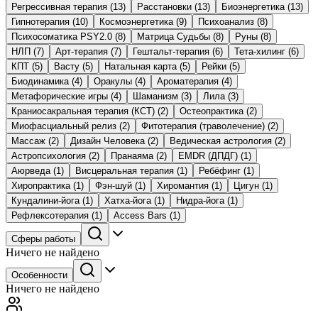
Регрессивная терапия
(13)
Расстановки
(13)
Биоэнергетика
(13)
Гипнотерапия
(10)
Космоэнергетика
(9)
Психоанализ
(8)
Психосоматика PSY2.0
(8)
Матрица Судьбы
(8)
Руны
(8)
НЛП
(7)
Арт-терапия
(7)
Гештальт-терапия
(6)
Тета-хилинг
(6)
КПТ
(5)
Васту
(5)
Натальная карта
(5)
Рейки
(5)
Биодинамика
(4)
Оракулы
(4)
Ароматерапия
(4)
Метафорические игры
(4)
Шаманизм
(3)
Лила
(3)
Краниосакральная терапия (КСТ)
(2)
Остеопрактика
(2)
Миофасциальный релиз
(2)
Фитотерапия (траволечение)
(2)
Массаж
(2)
Дизайн Человека
(2)
Ведическая астрология
(2)
Астропсихология
(2)
Пранаяма
(2)
EMDR (ДПДГ)
(1)
Аюрведа
(1)
Висцеральная терапия
(1)
Ребёфинг
(1)
Хиропрактика
(1)
Фэн-шуй
(1)
Хиромантия
(1)
Цигун
(1)
Кундалини-йога
(1)
Хатха-йога
(1)
Нидра-йога
(1)
Рефлексотерапия
(1)
Access Bars
(1)
Сферы работы
Ничего не найдено
Особенности
Ничего не найдено